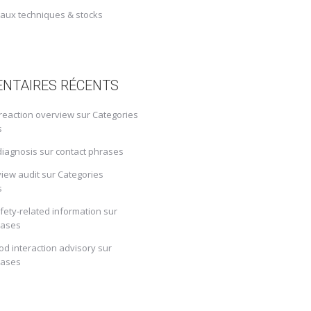
caux techniques & stocks
NTAIRES RÉCENTS
 reaction overview
sur
Categories
s
diagnosis
sur
contact phrases
view audit
sur
Categories
s
fety‑related information
sur
rases
od interaction advisory
sur
rases