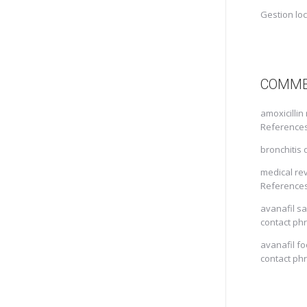
Gestion lo
COMME
amoxicillin
Reference
bronchitis 
medical re
Reference
avanafil sa
contact ph
avanafil fo
contact ph