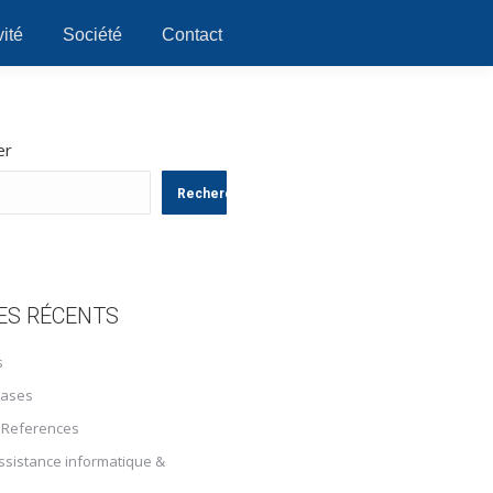
ité
Société
Contact
er
Rechercher
ES RÉCENTS
s
rases
 References
assistance informatique &