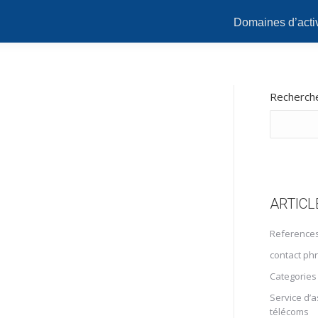
Domaines d’activ
Recherch
ARTICL
Reference
contact ph
Categories
Service d’
télécoms