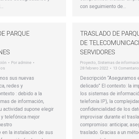
l…
con seguimiento de…
DE PARQUE
TRASLADO DE PARQU
DE TELECOMUNICACI
NES
SERVIDORES
ción
Por
admine
Proyecto
,
Sistemas de informaci
ios
28 febrero 2022
13 Comentari
mos sus nuevas
Descripción “Aseguramos e
ca, redes y
delicado” El contexto: la i
ntexto : debido a la
los sistemas de informació
emas de información,
telefonía IP), la complejida
 actividad supone elegir
confidencialidad de los da
 y telefónica mejor
improvisar durante el trasl
uestro
compromiso: anticipar, aseg
en la instalación de sus
traslado. Gracias a un mét