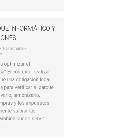
QUE INFORMÁTICO Y
IONES
Por
admine
os
a optimizar el
” El contexto: realizar
one una obligación legal
a para verificar el parque
varlo, armonizarlo,
ompras y los impuestos
ente valorar las
ambién puede servir