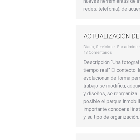
nuevas herramientas de i
redes, telefonía), de acu
ACTUALIZACIÓN DE
Diario
,
Servicios
Por
admine
13 Comentarios
Descripción “Una fotograf
tiempo real” El contexto: 
evolucionan de forma per
trabajo se modifica, adqu
y diseños, se reorganiza. 
posible el parque inmobilia
importante conocer al ins
y su tipo de organización