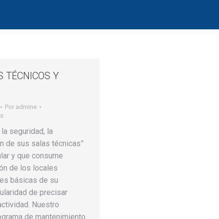
S TÉCNICOS Y
Por
admine
os
la seguridad, la
ión de sus salas técnicas”
gular y que consume
ón de los locales
des básicas de su
ularidad de precisar
ctividad. Nuestro
rograma de mantenimiento