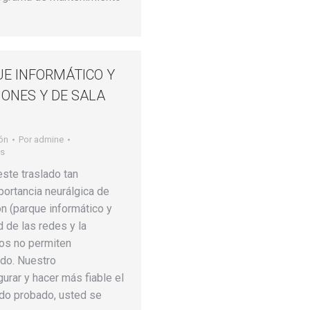
E INFORMÁTICO Y
ONES Y DE SALA
ón
Por
admine
os
ste traslado tan
mportancia neurálgica de
n (parque informático y
d de las redes y la
tos no permiten
ado. Nuestro
urar y hacer más fiable el
odo probado, usted se