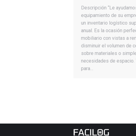
Descripción “Le ayudamos
equipamiento de su empres
un inventario logístico su
anual. Es la ocasión perfec
mobiliario con vistas a re
disminuir el volumen de 
sobre materiales o simple
necesidades de espacio. 
para…