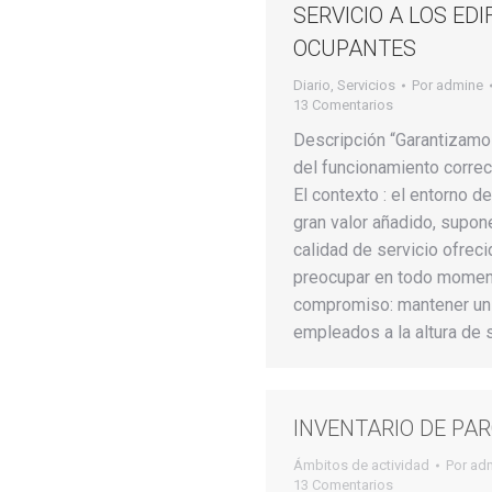
SERVICIO A LOS EDI
OCUPANTES
Diario
,
Servicios
Por
admine
13 Comentarios
Descripción “Garantizamo
del funcionamiento correct
El contexto : el entorno d
gran valor añadido, supone
calidad de servicio ofrec
preocupar en todo momen
compromiso: mantener un 
empleados a la altura de 
INVENTARIO DE PAR
Ámbitos de actividad
Por
ad
13 Comentarios