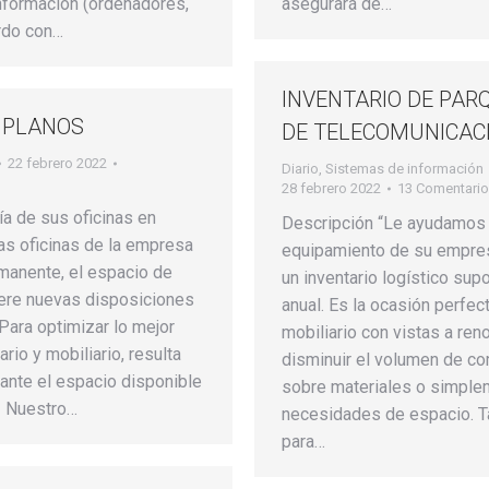
nformación (ordenadores,
asegurará de…
erdo con…
INVENTARIO DE PAR
 PLANOS
DE TELECOMUNICAC
22 febrero 2022
Diario
,
Sistemas de información
28 febrero 2022
13 Comentari
ía de sus oficinas en
Descripción “Le ayudamos 
las oficinas de la empresa
equipamiento de su empresa
manente, el espacio de
un inventario logístico sup
iere nuevas disposiciones
anual. Es la ocasión perfect
Para optimizar lo mejor
mobiliario con vistas a reno
rio y mobiliario, resulta
disminuir el volumen de c
tante el espacio disponible
sobre materiales o simplem
. Nuestro…
necesidades de espacio. T
para…