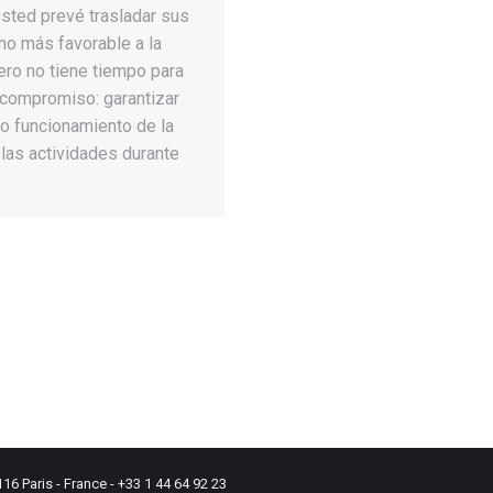
usted prevé trasladar sus
rno más favorable a la
ero no tiene tiempo para
 compromiso: garantizar
o funcionamiento de la
 las actividades durante
16 Paris - France - +33 1 44 64 92 23