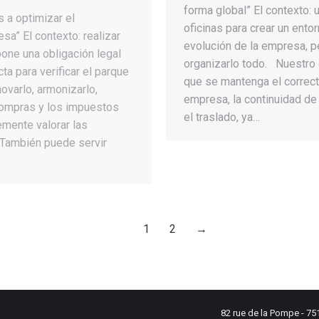
forma global” El contexto: 
 a optimizar el
oficinas para crear un ento
a” El contexto: realizar
evolución de la empresa, p
pone una obligación legal
organizarlo todo. Nuestro
ta para verificar el parque
que se mantenga el correct
novarlo, armonizarlo,
empresa, la continuidad de
compras y los impuestos
el traslado, ya…
mente valorar las
También puede servir
1
2
→
82 rue de la Pompe - 751