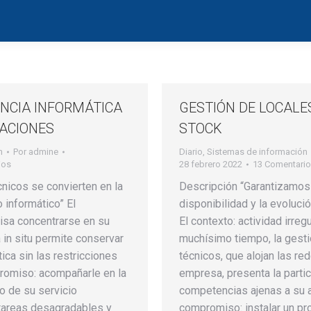
ENCIA INFORMÁTICA
GESTIÓN DE LOCALE
ACIONES
STOCK
n
Por
admine
Diario
,
Sistemas de información
ios
28 febrero 2022
13 Comentari
nicos se convierten en la
Descripción “Garantizamos 
 informático” El
disponibilidad y la evoluc
isa concentrarse en su
El contexto: actividad irre
a in situ permite conservar
muchísimo tiempo, la gesti
tica sin las restricciones
técnicos, que alojan las re
romiso: acompañarle en la
empresa, presenta la partic
o de su servicio
competencias ajenas a su a
e tareas desagradables y
compromiso: instalar un p