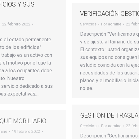
FICIOS Y SUS
VERIFICACIÓN GESTI
22 febrero 2022
Servicios
Por
admine
22 feb
Descripción “Verificamos q
s el estado permanente
y se ajuste al tamaño de s
o de los edificios”.
El contexto : usted organiz
e trabajo es un activo con
sus equipos no consiguen 
 el motivo por el que la
estudio coincida con la eje
ida a los ocupantes debe
necesidades de los usuario
to. Nuestro
planos y el mobiliario inici
servicio dedicado a sus
no se…
sus expectativas,…
GESTIÓN DE TRASL
QUE MOBILIARIO
Servicios
Por
admine
22 feb
mine
19 febrero 2022
Descripción “Gestionamos 