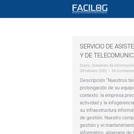
Archivos del autor:
admine
SERVICIO DE ASIST
Y DE TELECOMUNIC
Diario
,
Sistemas de informació
28 febrero 2022
30 Comentar
Descripción “Nuestros téc
prolongación de su equipo
contexto: la empresa prec
actividad y la infogerenci
su infraestructura informá
de gestión. Nuestro comp
gestión y el mantenimient
informático, aligerarle d