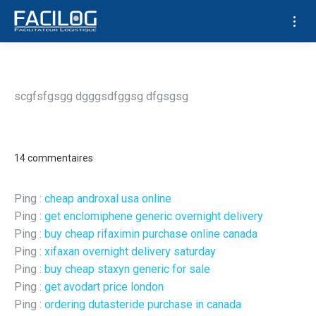
Article test
scgfsfgsgg dgggsdfggsg dfgsgsg
14 commentaires
Ping :
cheap androxal usa online
Ping :
get enclomiphene generic overnight delivery
Ping :
buy cheap rifaximin purchase online canada
Ping :
xifaxan overnight delivery saturday
Ping :
buy cheap staxyn generic for sale
Ping :
get avodart price london
Ping :
ordering dutasteride purchase in canada